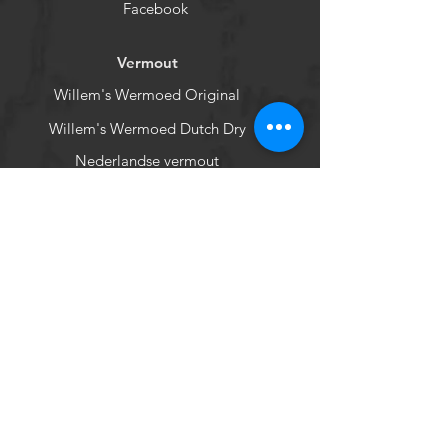
Facebook
Vermout
Willem's Wermoed Original
Willem's Wermoed Dutch Dry
Nederlandse vermout
Press
Hortus Botanicus
Terms of service
Privacy policy
Nieuwsbrief
Nieuws & aanbiedingen via onze
nieuwsbrief