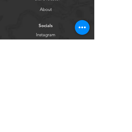
About
Socials
Instagram
Facebook
Vermout
Willem's Wermoed Original
Willem's Wermoed Dutch Dry
Nederlandse vermout
Press
Hortus Botanicus
Terms of service